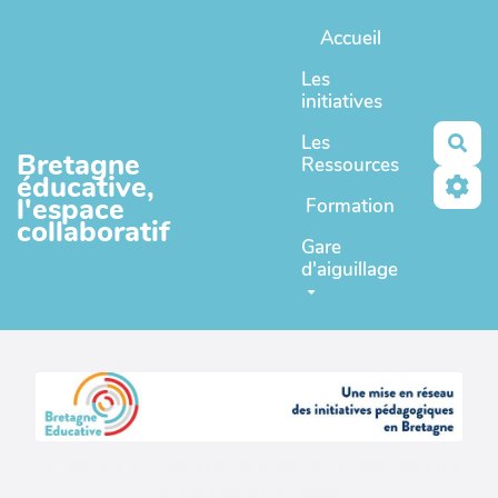
Aller au contenu principal
Accueil
Les
initiatives
Les
Rec
Bretagne
Ressources
éducative,
l'espace
Formation
collaboratif
Gare
d'aiguillage
Un espace en coopération ouverte complémentaire
de
Bretagne educative