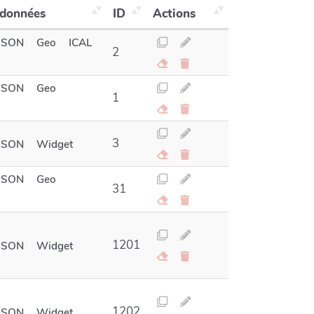
 données
ID
Actions
JSON
Geo
ICAL
2
JSON
Geo
1
3
JSON
Widget
JSON
Geo
31
1201
JSON
Widget
1202
JSON
Widget