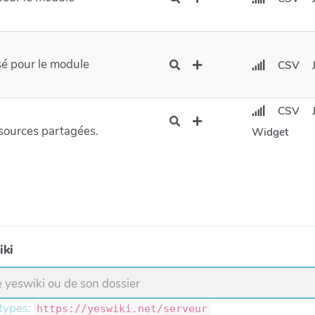
sé pour le module
CSV
CSV
ssources partagées.
Widget
iki
 types:
https://yeswiki.net/serveur