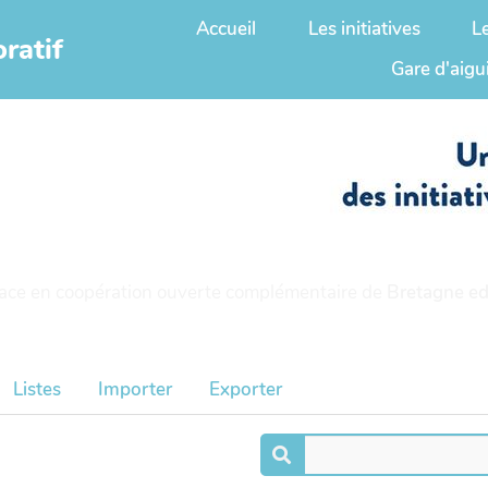
Accueil
Les initiatives
L
ratif
Gare d'aigu
ace en coopération ouverte complémentaire de
Bretagne ed
Listes
Importer
Exporter