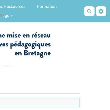
es Ressources
Formation
Recherch
illage
ucative