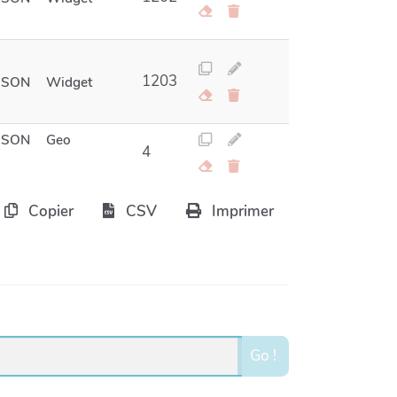
1203
JSON
Widget
JSON
Geo
4
Copier
CSV
Imprimer
Go !