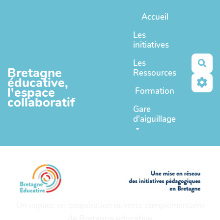
Aller au contenu principal
Accueil
Les
initiatives
Les
Rec
Bretagne
Ressources
éducative,
l'espace
Formation
collaboratif
Gare
d'aiguillage
Un espace en coopération ouverte complémentaire
de
Bretagne educative