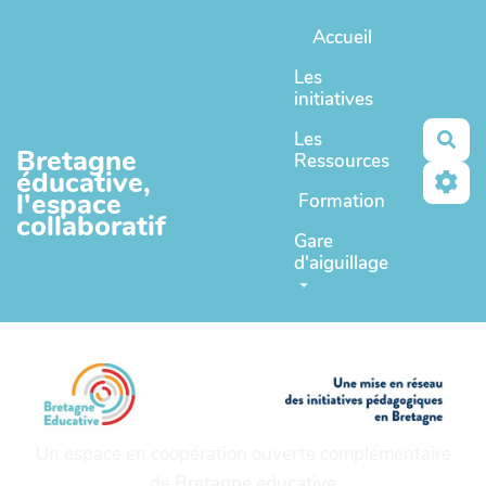
Aller au contenu principal
Accueil
Les
initiatives
Les
Rec
Bretagne
Ressources
éducative,
l'espace
Formation
collaboratif
Gare
d'aiguillage
Un espace en coopération ouverte complémentaire
de
Bretagne educative