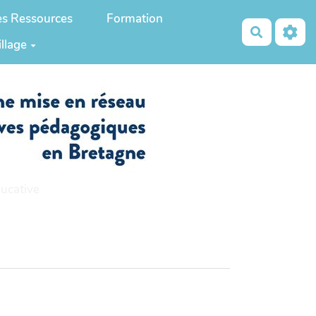
es Ressources
Formation
Recherch
illage
ucative