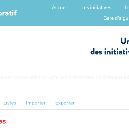
Accueil
Les initiatives
L
ratif
Gare d'aigu
ace en coopération ouverte complémentaire de
Bretagne ed
Listes
Importer
Exporter
es