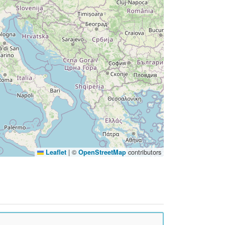
|
©
contributors
Leaflet
OpenStreetMap