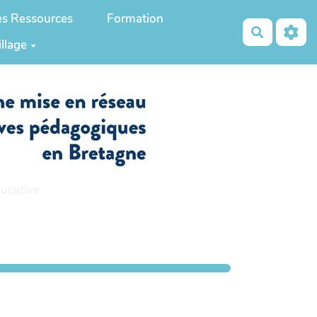
es Ressources
Formation
Recherch
illage
ucative