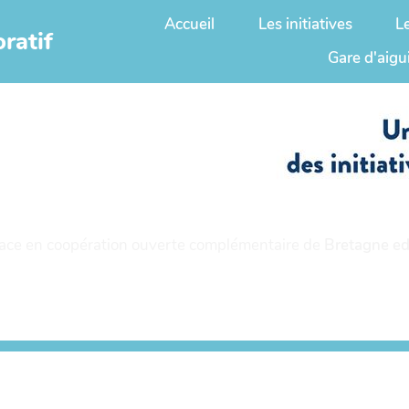
Accueil
Les initiatives
L
ratif
Gare d'aigu
ace en coopération ouverte complémentaire de
Bretagne ed