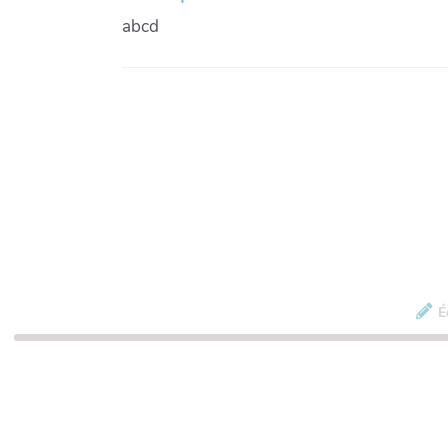
abcd
É