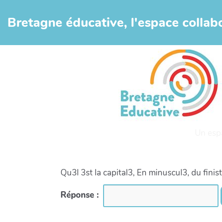
Aller au contenu principal
Bretagne éducative, l'espace collabo
Un esp
Qu3l 3st la capital3, En minuscul3, du finis
Réponse :