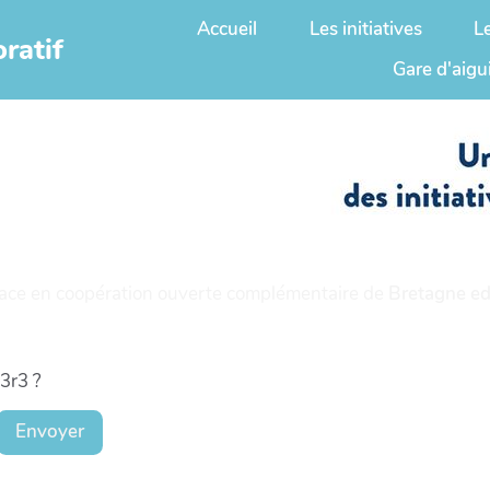
Accueil
Les initiatives
L
ratif
Gare d'aigu
ace en coopération ouverte complémentaire de
Bretagne ed
t3r3 ?
Envoyer