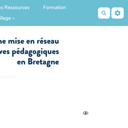
es Ressources
Formation
Recherch
illage
ucative