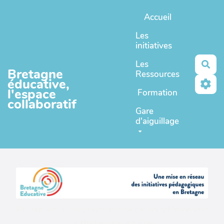
Aller au contenu principal
Accueil
Les
initiatives
Les
Rec
Bretagne
Ressources
éducative,
l'espace
Formation
collaboratif
Gare
d'aiguillage
Un espace en coopération ouverte complémentaire
de
Bretagne educative