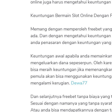
online juga harus mengetahui keuntungan y
Keuntungan Bermain Slot Online Dengan 
Memang dengan memperoleh freebet yang 
ada. Dan dengan mengetahui keuntungan y
anda penasaran dengan keuntungan yang ad
Keuntungan awal apabila anda memainkan d
mengeluarkan dana sepeserpun. Oleh karena
bisa meraih keuntungan jika memenangkan 
pemula akan bisa menggunakan keuntungann
mengalami kerugian.
Dewa77
Dan selanjutnya freebet tanpa biaya yan
Sesuai dengan namanya yang tanpa syarat,
Atau anda bisa mendapatkannya dengan ta