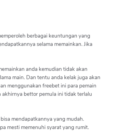
memperoleh berbagai keuntungan yang
mendapatkannya selama memainkan. Jika
 memainkan anda kemudian tidak akan
elama main. Dan tentu anda kelak juga akan
gan menggunakan freebet ini para pemain
hirnya bettor pemula ini tidak terlalu
uk bisa mendapatkannya yang mudah.
pa mesti memenuhi syarat yang rumit.