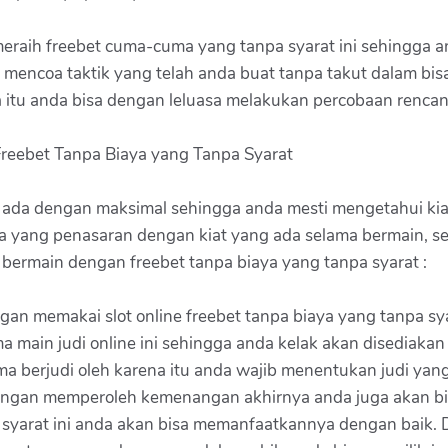
eraih freebet cuma-cuma yang tanpa syarat ini sehingga and
 mencoa taktik yang telah anda buat tanpa takut dalam bi
 itu anda bisa dengan leluasa melakukan percobaan rencana
reebet Tanpa Biaya yang Tanpa Syarat
da dengan maksimal sehingga anda mesti mengetahui kiat
a yang penasaran dengan kiat yang ada selama bermain, seh
t bermain dengan freebet tanpa biaya yang tanpa syarat :
an memakai slot online freebet tanpa biaya yang tanpa sya
ma main judi online ini sehingga anda kelak akan disediaka
a berjudi oleh karena itu anda wajib menentukan judi ya
gan memperoleh kemenangan akhirnya anda juga akan bis
 syarat ini anda akan bisa memanfaatkannya dengan baik.