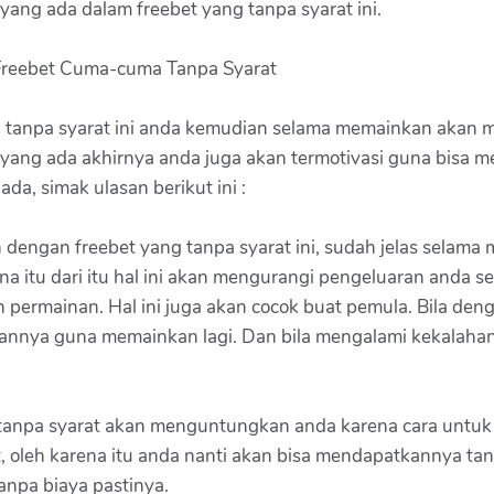
ang ada dalam freebet yang tanpa syarat ini.
Freebet Cuma-cuma Tanpa Syarat
tanpa syarat ini anda kemudian selama memainkan akan 
ang ada akhirnya anda juga akan termotivasi guna bisa 
a, simak ulasan berikut ini :
engan freebet yang tanpa syarat ini, sudah jelas selama
 itu dari itu hal ini akan mengurangi pengeluaran anda s
permainan. Hal ini juga akan cocok buat pemula. Bila den
ya guna memainkan lagi. Dan bila mengalami kekalahan ak
g tanpa syarat akan menguntungkan anda karena cara unt
 oleh karena itu anda nanti akan bisa mendapatkannya tan
npa biaya pastinya.