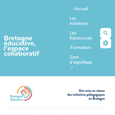
Aller au contenu principal
Accueil
Les
initiatives
Les
Rec
Bretagne
Ressources
éducative,
l'espace
Formation
collaboratif
Gare
d'aiguillage
Un espace en coopération ouverte complémentaire
de
Bretagne educative