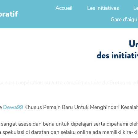
Accueil
Les initiatives
L
ratif
Gare d'aigu
ace en coopération ouverte complémentaire de
Bretagne ed
ne
Dewa99
Khusus Pemain Baru Untuk Menghindari Kesal
 sangat asese dan bena untuk dipelajari serta dipahami oleh
 spekulasi di daratan dan selaku online ada memiliki kira-