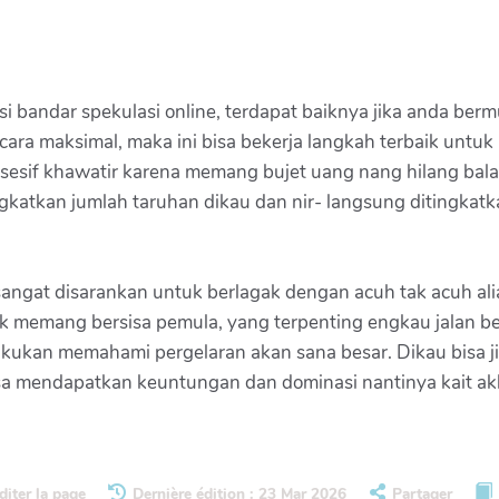
si bandar spekulasi online, terdapat baiknya jika anda ber
ecara maksimal, maka ini bisa bekerja langkah terbaik untu
esif khawatir karena memang bujet uang nang hilang balas
katkan jumlah taruhan dikau dan nir- langsung ditingkatkan
angat disarankan untuk berlagak dengan acuh tak acuh al
k memang bersisa pemula, yang terpenting engkau jalan be
lakukan memahami pergelaran akan sana besar. Dikau bisa j
sa mendapatkan keuntungan dan dominasi nantinya kait akh
diter la page
Dernière édition : 23 Mar 2026
Partager