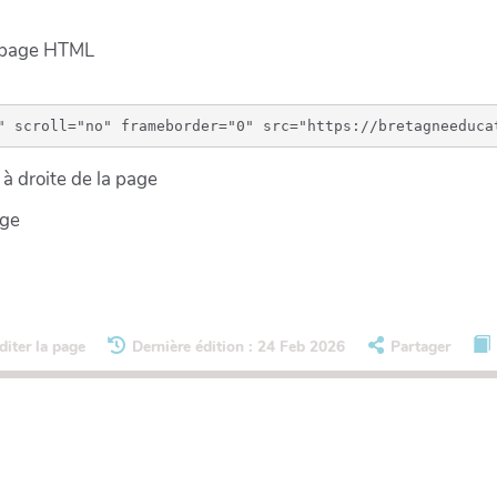
e page HTML
à droite de la page
age
diter la page
Dernière édition : 24 Feb 2026
Partager