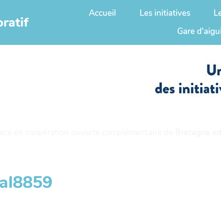
Accueil
Les initiatives
L
ratif
Gare d'aigu
ace en coopération ouverte complémentaire de
Bretagne ed
nal8859