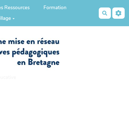
es Ressources
Formation
Recherch
illage
ucative