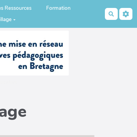
es Ressources
Formation
Recherch
illage
ucative
page