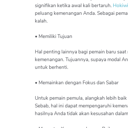
signifikan ketika awal kali bertaruh.
Hokiw
peluang kemenangan Anda. Sebagai pemain 
kalah.
• Memiliki Tujuan
Hal penting lainnya bagi pemain baru saat
kemenangan. Tujuannya, supaya modal Anda
untuk berhenti.
• Memainkan dengan Fokus dan Sabar
Untuk pemain pemula, alangkah lebih baik
Sebab, hal ini dapat mempengaruhi kemen
hasilnya Anda tidak akan kesusahan dala