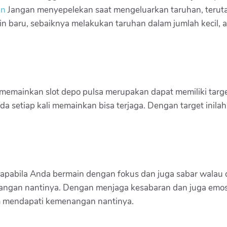
in
Jangan menyepelekan saat mengeluarkan taruhan, terut
baru, sebaiknya melakukan taruhan dalam jumlah kecil, a
 memainkan slot depo pulsa merupakan dapat memiliki targe
 setiap kali memainkan bisa terjaga. Dengan target inil
 apabila Anda bermain dengan fokus dan juga sabar walau 
angan nantinya. Dengan menjaga kesabaran dan juga emos
m mendapati kemenangan nantinya.