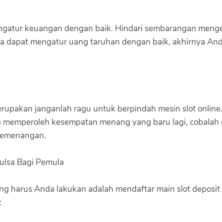
ngatur keuangan dengan baik. Hindari sembarangan meng
da dapat mengatur uang taruhan dengan baik, akhirnya A
rupakan janganlah ragu untuk berpindah mesin slot online.
asa memperoleh kesempatan menang yang baru lagi, cobalah g
kemenangan.
ulsa Bagi Pemula
g harus Anda lakukan adalah mendaftar main slot deposit p
: