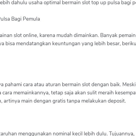
ih dahulu usaha optimal bermain slot top up pulsa bagi p
Pulsa Bagi Pemula
ainan slot online, karena mudah dimainkan. Banyak pemain
bisa mendatangkan keuntungan yang lebih besar, berikut in
 pahami cara atau aturan bermain slot dengan baik. Meski
 cara memainkannya, tetap saja akan sulit meraih kesempa
, artinya main dengan gratis tanpa melakukan deposit.
aruhan menggunakan nominal kecil lebih dulu. Tujuannya, 