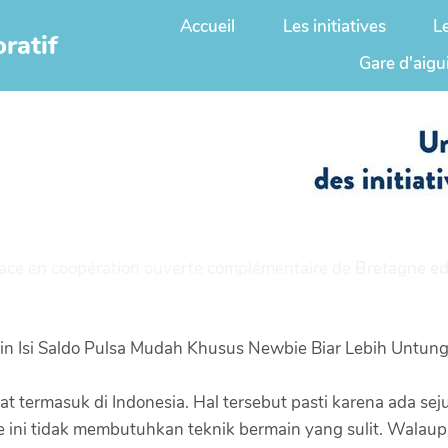
Accueil
Les initiatives
L
ratif
Gare d'aigu
ace en coopération ouverte complémentaire de
Bretagne ed
n Isi Saldo Pulsa Mudah Khusus Newbie Biar Lebih Untun
at termasuk di Indonesia. Hal tersebut pasti karena ada se
ini tidak membutuhkan teknik bermain yang sulit. Walaup