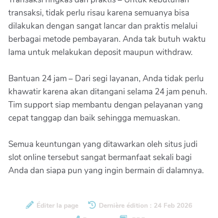
transaksi, tidak perlu risau karena semuanya bisa
dilakukan dengan sangat lancar dan praktis melalui
berbagai metode pembayaran. Anda tak butuh waktu
lama untuk melakukan deposit maupun withdraw.
Bantuan 24 jam – Dari segi layanan, Anda tidak perlu
khawatir karena akan ditangani selama 24 jam penuh.
Tim support siap membantu dengan pelayanan yang
cepat tanggap dan baik sehingga memuaskan.
Semua keuntungan yang ditawarkan oleh situs judi
slot online tersebut sangat bermanfaat sekali bagi
Anda dan siapa pun yang ingin bermain di dalamnya.
Éditer la page
Dernière édition : 24 Feb 2026