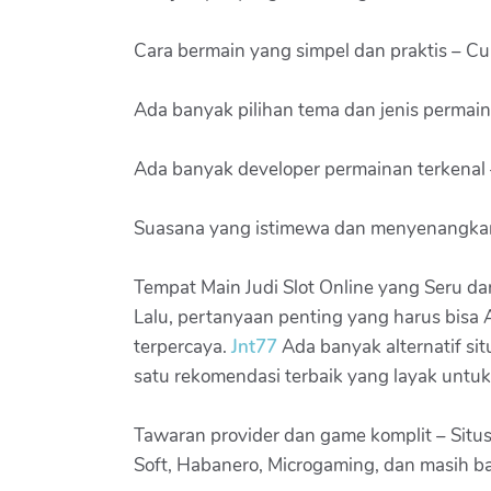
Cara bermain yang simpel dan praktis – Cu
Ada banyak pilihan tema dan jenis permaina
Ada banyak developer permainan terkenal –
Suasana yang istimewa dan menyenangkan –
Tempat Main Judi Slot Online yang Seru d
Lalu, pertanyaan penting yang harus bisa
terpercaya.
Jnt77
Ada banyak alternatif situ
satu rekomendasi terbaik yang layak unt
Tawaran provider dan game komplit – Situs
Soft, Habanero, Microgaming, dan masih ba