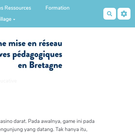
es Ressources
Formation
Recherch
illage
ucative
asino darat. Pada awalnya, game ini pada
engunjung yang datang. Tak hanya itu,