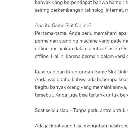
banyak yang berpendapat bahwa hampir set
seiring perkembangan teknologi internet, 
Apa itu Game Slot Online?
Pertama-tama, Anda perlu memahami apa ya
permainan standing machine yang pada mulan
offline, melainkan dalam bentuk Casino Onl
offline. Hal ini karena bermain dalam vers
Keseruan dan Keuntungan Game Slot Onli
Anda wajib tahu bahwa ada beberapa keasyi
begitu banyak orang yang memainkannya,
tersebut, Anda juga bisa tertarik untuk be
Seat selalu siap – Tanpa perlu antre untu
Ada jackpot yang bisa mengubah nasib se