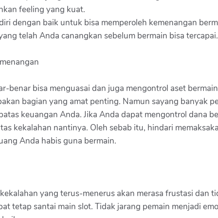
hkan feeling yang kuat.
l diri dengan baik untuk bisa memperoleh kemenangan berma
 yang telah Anda canangkan sebelum bermain bisa tercapai.
Kemenangan
r-benar bisa menguasai dan juga mengontrol aset bermain 
pakan bagian yang amat penting. Namun sayang banyak pem
 batas keuangan Anda. Jika Anda dapat mengontrol dana b
as kekalahan nantinya. Oleh sebab itu, hindari memaksa
 uang Anda habis guna bermain.
ekalahan yang terus-menerus akan merasa frustasi dan ti
apat tetap santai main slot. Tidak jarang pemain menjadi em