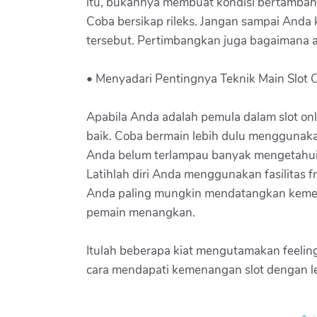
itu, bukannya membuat kondisi bertambah 
Coba bersikap rileks. Jangan sampai Anda
tersebut. Pertimbangkan juga bagaimana al
• Menyadari Pentingnya Teknik Main Slot 
Apabila Anda adalah pemula dalam slot onl
baik. Coba bermain lebih dulu menggunak
Anda belum terlampau banyak mengetahui c
Latihlah diri Anda menggunakan fasilitas
Anda paling mungkin mendatangkan kemen
pemain menangkan.
Itulah beberapa kiat mengutamakan feelin
cara mendapati kemenangan slot dengan l