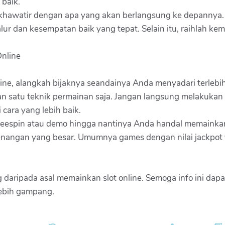
baik.
 khawatir dengan apa yang akan berlangsung ke depannya. C
ur dan kesempatan baik yang tepat. Selain itu, raihlah ke
Online
ine, alangkah bijaknya seandainya Anda menyadari terlebi
an satu teknik permainan saja. Jangan langsung melakuka
ara yang lebih baik.
 freespin atau demo hingga nantinya Anda handal memainkan
angan yang besar. Umumnya games dengan nilai jackpot 
g daripada asal memainkan slot online. Semoga info ini 
ebih gampang.