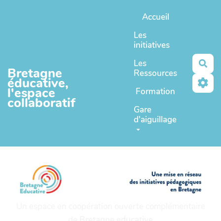
Aller au contenu principal
Accueil
Les
initiatives
Les
Rec
Bretagne
Ressources
éducative,
l'espace
Formation
collaboratif
Gare
d'aiguillage
Un espace en coopération ouverte complémentaire
de
Bretagne educative