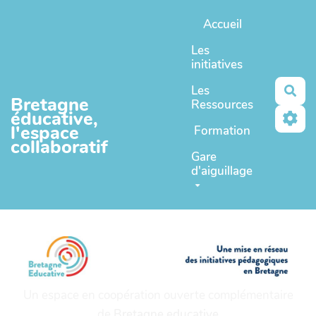
Aller au contenu principal
Accueil
Les
initiatives
Les
Rec
Bretagne
Ressources
éducative,
l'espace
Formation
collaboratif
Gare
d'aiguillage
Un espace en coopération ouverte complémentaire
de
Bretagne educative