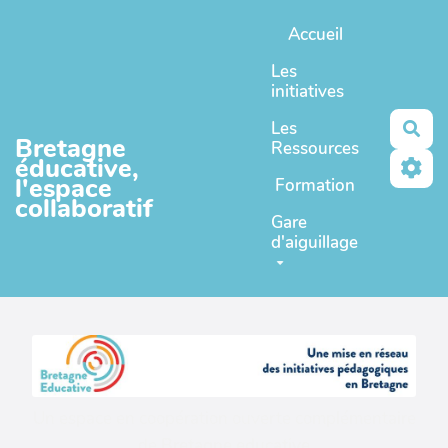
Aller au contenu principal
Accueil
Les
initiatives
Les
Rec
Bretagne
Ressources
éducative,
l'espace
Formation
collaboratif
Gare
d'aiguillage
Un espace en coopération ouverte complémentaire
de
Bretagne educative