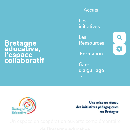
Aller au contenu principal
Accueil
Les
initiatives
Les
Rec
Bretagne
Ressources
éducative,
l'espace
Formation
collaboratif
Gare
d'aiguillage
Un espace en coopération ouverte complémentaire
de
Bretagne educative