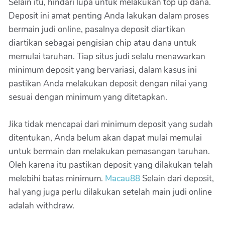
Selain itu, hindari lupa untuk melakukan top up dana.
Deposit ini amat penting Anda lakukan dalam proses
bermain judi online, pasalnya deposit diartikan
diartikan sebagai pengisian chip atau dana untuk
memulai taruhan. Tiap situs judi selalu menawarkan
minimum deposit yang bervariasi, dalam kasus ini
pastikan Anda melakukan deposit dengan nilai yang
sesuai dengan minimum yang ditetapkan.
Jika tidak mencapai dari minimum deposit yang sudah
ditentukan, Anda belum akan dapat mulai memulai
untuk bermain dan melakukan pemasangan taruhan.
Oleh karena itu pastikan deposit yang dilakukan telah
melebihi batas minimum.
Macau88
Selain dari deposit,
hal yang juga perlu dilakukan setelah main judi online
adalah withdraw.