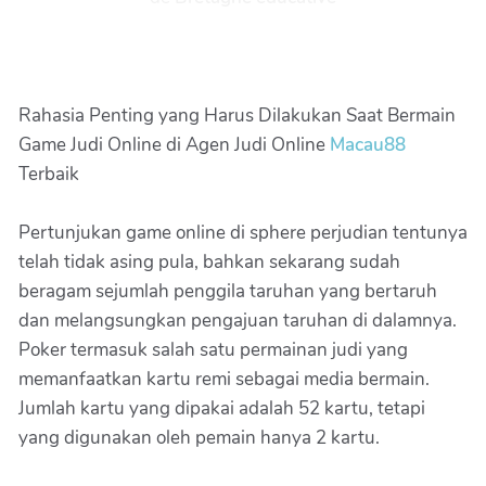
Rahasia Penting yang Harus Dilakukan Saat Bermain
Game Judi Online di Agen Judi Online
Macau88
Terbaik
Pertunjukan game online di sphere perjudian tentunya
telah tidak asing pula, bahkan sekarang sudah
beragam sejumlah penggila taruhan yang bertaruh
dan melangsungkan pengajuan taruhan di dalamnya.
Poker termasuk salah satu permainan judi yang
memanfaatkan kartu remi sebagai media bermain.
Jumlah kartu yang dipakai adalah 52 kartu, tetapi
yang digunakan oleh pemain hanya 2 kartu.