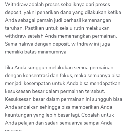
Withdraw adalah proses sebaliknya dari proses
deposit, yakni penarikan dana yang dilakukan ketika
Anda sebagai pemain judi berhasil kemenangan
taruhan. Pastikan untuk selalu rutin melakukan
withdraw setelah Anda memenangkan permainan.
Sama halnya dengan deposit, withdraw ini juga
memiliki batas minimumnya.
Jika Anda sungguh melakukan semua permainan
dengan konsentrasi dan fokus, maka semuanya bisa
menjadi kesempatan untuk Anda bisa mendapatkan
kesuksesan besar dalam permainan tersebut.
Kesuksesan besar dalam permainan ini sungguh bisa
Anda andalkan sehingga bisa memberikan Anda
keuntungan yang lebih besar lagi. Cobalah untuk
Anda pelajari dan sadari semuanya sampai Anda
percaya.