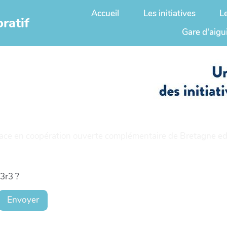
Accueil
Les initiatives
L
ratif
Gare d'aigu
ace en coopération ouverte complémentaire de
Bretagne ed
t3r3 ?
Envoyer