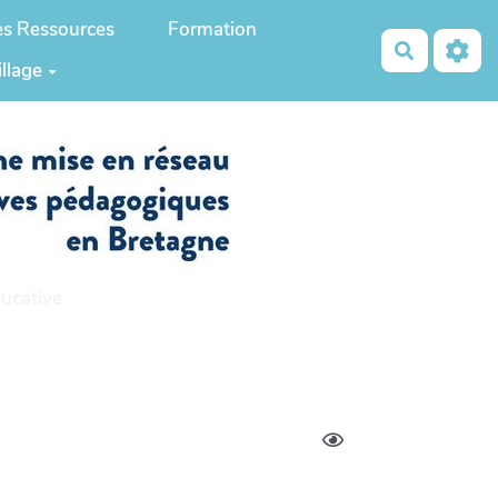
es Ressources
Formation
Recherch
illage
ucative