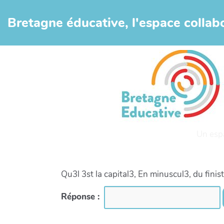
Aller au contenu principal
Bretagne éducative, l'espace collabo
Un esp
Qu3l 3st la capital3, En minuscul3, du finis
Réponse :