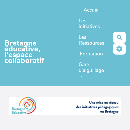
Aller au contenu principal
Accueil
Les
initiatives
Les
Rec
Bretagne
Ressources
éducative,
l'espace
Formation
collaboratif
Gare
d'aiguillage
Un espace en coopération ouverte complémentaire
de
Bretagne educative