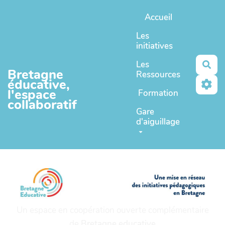
Aller au contenu principal
Accueil
Les
initiatives
Les
Rec
Bretagne
Ressources
éducative,
l'espace
Formation
collaboratif
Gare
d'aiguillage
Un espace en coopération ouverte complémentaire
de
Bretagne educative