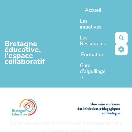
Aller au contenu principal
Accueil
Les
initiatives
Les
Rec
Bretagne
Ressources
éducative,
l'espace
Formation
collaboratif
Gare
d'aiguillage
Un espace en coopération ouverte complémentaire
de
Bretagne educative