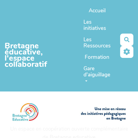
Aller au contenu principal
Accueil
Les
initiatives
Les
Rec
Bretagne
Ressources
éducative,
l'espace
Formation
collaboratif
Gare
d'aiguillage
Un espace en coopération ouverte complémentaire
de
Bretagne educative