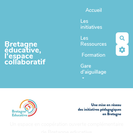
Aller au contenu principal
Accueil
Les
initiatives
Les
Rec
Bretagne
Ressources
éducative,
l'espace
Formation
collaboratif
Gare
d'aiguillage
Un espace en coopération ouverte complémentaire
de
Bretagne educative