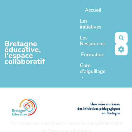
Aller au contenu principal
Accueil
Les
initiatives
Les
Rec
Bretagne
Ressources
éducative,
l'espace
Formation
collaboratif
Gare
d'aiguillage
Un espace en coopération ouverte complémentaire
de
Bretagne educative