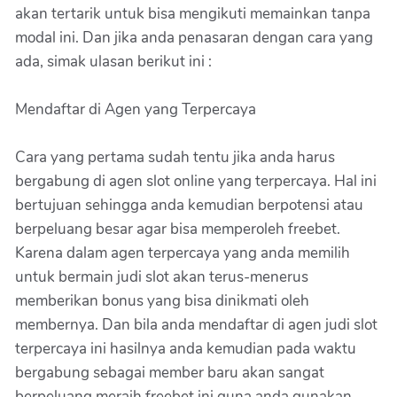
akan tertarik untuk bisa mengikuti memainkan tanpa
modal ini. Dan jika anda penasaran dengan cara yang
ada, simak ulasan berikut ini :
Mendaftar di Agen yang Terpercaya
Cara yang pertama sudah tentu jika anda harus
bergabung di agen slot online yang terpercaya. Hal ini
bertujuan sehingga anda kemudian berpotensi atau
berpeluang besar agar bisa memperoleh freebet.
Karena dalam agen terpercaya yang anda memilih
untuk bermain judi slot akan terus-menerus
memberikan bonus yang bisa dinikmati oleh
membernya. Dan bila anda mendaftar di agen judi slot
terpercaya ini hasilnya anda kemudian pada waktu
bergabung sebagai member baru akan sangat
berpeluang meraih freebet ini guna anda gunakan