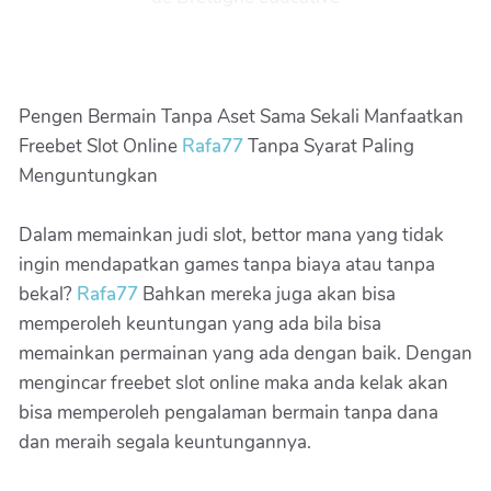
Pengen Bermain Tanpa Aset Sama Sekali Manfaatkan
Freebet Slot Online
Rafa77
Tanpa Syarat Paling
Menguntungkan
Dalam memainkan judi slot, bettor mana yang tidak
ingin mendapatkan games tanpa biaya atau tanpa
bekal?
Rafa77
Bahkan mereka juga akan bisa
memperoleh keuntungan yang ada bila bisa
memainkan permainan yang ada dengan baik. Dengan
mengincar freebet slot online maka anda kelak akan
bisa memperoleh pengalaman bermain tanpa dana
dan meraih segala keuntungannya.