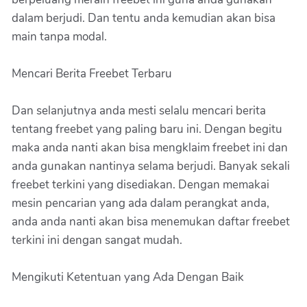
dalam berjudi. Dan tentu anda kemudian akan bisa
main tanpa modal.
Mencari Berita Freebet Terbaru
Dan selanjutnya anda mesti selalu mencari berita
tentang freebet yang paling baru ini. Dengan begitu
maka anda nanti akan bisa mengklaim freebet ini dan
anda gunakan nantinya selama berjudi. Banyak sekali
freebet terkini yang disediakan. Dengan memakai
mesin pencarian yang ada dalam perangkat anda,
anda anda nanti akan bisa menemukan daftar freebet
terkini ini dengan sangat mudah.
Mengikuti Ketentuan yang Ada Dengan Baik