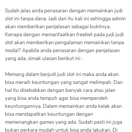
Sudah jelas anda penasaran dengan memainkan judi
slot ini tanpa dana. Jadi dari itu kali ini sehingga admin
akan memberikan penjelasan sebagai buktinya.
Kenapa dengan memanfaatkan freebet pada judi judi
slot akan memberikan pengalaman memainkan tanpa
modal? Apabila anda penasaran dengan penjelasan
yang ada, simak ulasan berikut ini :
Memang dalam berjudi judi slot ini maka anda akan
bisa meraih keuntungan yang sangat melimpah. Dan
hal itu disebabkan dengan banyak cara atau jalan
yang bisa anda tempuh agar bisa memperoleh
keuntungannya. Dalam memainkan anda kelak akan
bisa mendapatkan keuntungan dengan
memenangkan games yang ada. Sudah pasti ini juga
bukan perkara mudah untuk bisa anda lakukan. Di