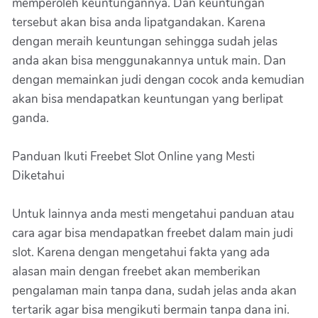
memperoleh keuntungannya. Dan keuntungan
tersebut akan bisa anda lipatgandakan. Karena
dengan meraih keuntungan sehingga sudah jelas
anda akan bisa menggunakannya untuk main. Dan
dengan memainkan judi dengan cocok anda kemudian
akan bisa mendapatkan keuntungan yang berlipat
ganda.
Panduan Ikuti Freebet Slot Online yang Mesti
Diketahui
Untuk lainnya anda mesti mengetahui panduan atau
cara agar bisa mendapatkan freebet dalam main judi
slot. Karena dengan mengetahui fakta yang ada
alasan main dengan freebet akan memberikan
pengalaman main tanpa dana, sudah jelas anda akan
tertarik agar bisa mengikuti bermain tanpa dana ini.