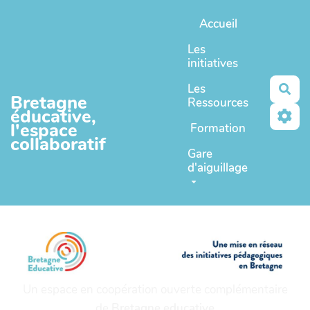
Aller au contenu principal
Accueil
Les
initiatives
Les
Rec
Bretagne
Ressources
éducative,
l'espace
Formation
collaboratif
Gare
d'aiguillage
Un espace en coopération ouverte complémentaire
de
Bretagne educative