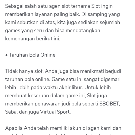
Sebagai salah satu agen slot ternama Slot ingin
memberikan layanan paling baik. Di samping yang
kami sebutkan di atas, kita juga sediakan sejumlah
games yang seru dan bisa mendatangkan
kemenangan berikut ini:
• Taruhan Bola Online
Tidak hanya slot, Anda juga bisa menikmati berjudi
taruhan bola online. Game satu ini sangat digemari
lebih-lebih pada waktu akhir libur. Untuk lebih
membuat keseruan dalam game ini, Slot juga
memberikan penawaran judi bola seperti SBOBET,
Saba, dan juga Virtual Sport.
Apabila Anda telah memiliki akun di agen kami dan