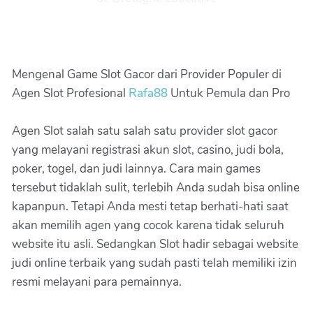
Mengenal Game Slot Gacor dari Provider Populer di
Agen Slot Profesional
Rafa88
Untuk Pemula dan Pro
Agen Slot salah satu salah satu provider slot gacor
yang melayani registrasi akun slot, casino, judi bola,
poker, togel, dan judi lainnya. Cara main games
tersebut tidaklah sulit, terlebih Anda sudah bisa online
kapanpun. Tetapi Anda mesti tetap berhati-hati saat
akan memilih agen yang cocok karena tidak seluruh
website itu asli. Sedangkan Slot hadir sebagai website
judi online terbaik yang sudah pasti telah memiliki izin
resmi melayani para pemainnya.