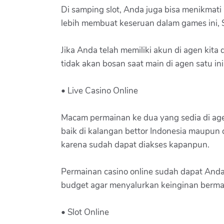
Di samping slot, Anda juga bisa menikmati 
lebih membuat keseruan dalam games ini, S
Jika Anda telah memiliki akun di agen kit
tidak akan bosan saat main di agen satu ini
• Live Casino Online
Macam permainan ke dua yang sedia di agen
baik di kalangan bettor Indonesia maupun d
karena sudah dapat diakses kapanpun.
Permainan casino online sudah dapat And
budget agar menyalurkan keinginan bermai
• Slot Online