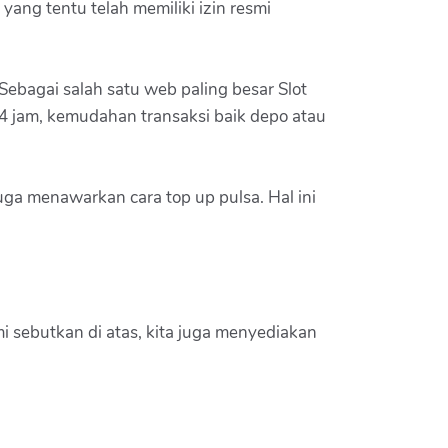
yang tentu telah memiliki izin resmi
ebagai salah satu web paling besar Slot
 jam, kemudahan transaksi baik depo atau
juga menawarkan cara top up pulsa. Hal ini
i sebutkan di atas, kita juga menyediakan