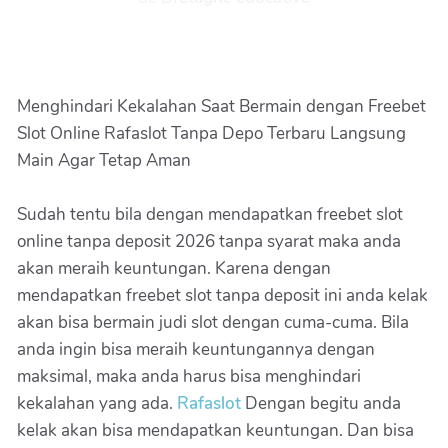
Menghindari Kekalahan Saat Bermain dengan Freebet
Slot Online Rafaslot Tanpa Depo Terbaru Langsung
Main Agar Tetap Aman
Sudah tentu bila dengan mendapatkan freebet slot
online tanpa deposit 2026 tanpa syarat maka anda
akan meraih keuntungan. Karena dengan
mendapatkan freebet slot tanpa deposit ini anda kelak
akan bisa bermain judi slot dengan cuma-cuma. Bila
anda ingin bisa meraih keuntungannya dengan
maksimal, maka anda harus bisa menghindari
kekalahan yang ada.
Rafaslot
Dengan begitu anda
kelak akan bisa mendapatkan keuntungan. Dan bisa