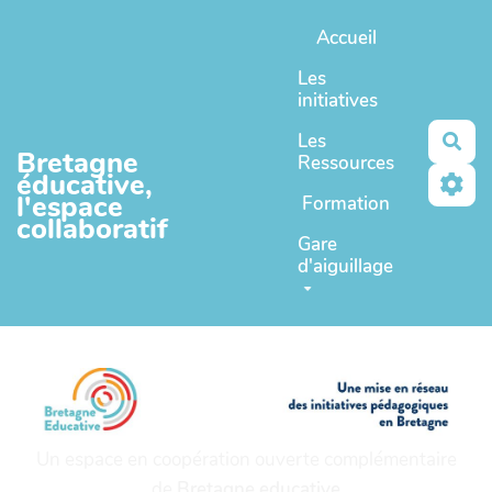
Aller au contenu principal
Accueil
Les
initiatives
Les
Rec
Bretagne
Ressources
éducative,
l'espace
Formation
collaboratif
Gare
d'aiguillage
Un espace en coopération ouverte complémentaire
de
Bretagne educative