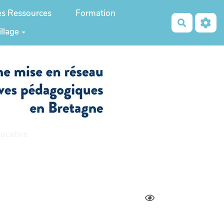
es Ressources
Formation
Recherch
illage
ucative