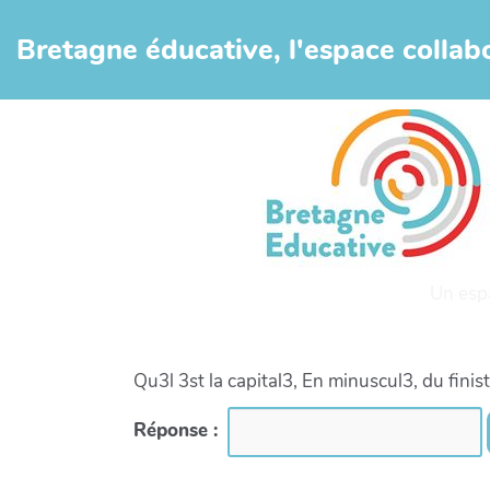
Aller au contenu principal
Bretagne éducative, l'espace collabo
Un esp
Qu3l 3st la capital3, En minuscul3, du finis
Réponse :