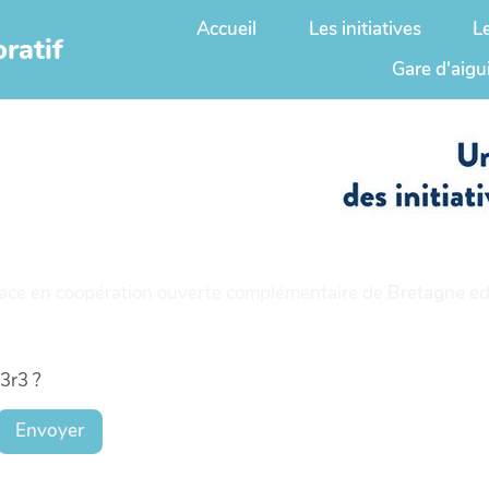
Accueil
Les initiatives
L
ratif
Gare d'aigu
ace en coopération ouverte complémentaire de
Bretagne ed
t3r3 ?
Envoyer