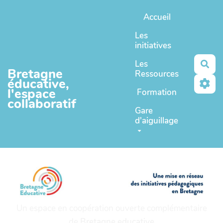
Aller au contenu principal
Accueil
Les
initiatives
Les
Rec
Bretagne
Ressources
éducative,
l'espace
Formation
collaboratif
Gare
d'aiguillage
Un espace en coopération ouverte complémentaire
de
Bretagne educative