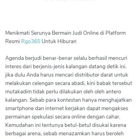
Menikmati Serunya Bermain Judi Online di Platform
Resmi
Rgo365
Untuk Hiburan
Agenda berjudi benar-benar selalu berhasil mencuri
interes dari berjenis-jenis kalangan datang detik ini.
jika dulu Anda harus mencari distributor darat untuk
melakukan celengan secara abadi, kini babak tersebut
mutakadim tidak perlu dilakukan oleh oleh antero
kalangan. Sebab para kontestan hanya menghajatkan
smartphone dan internet kerjakan dapat mengakses
permainan spekulasi secara online dengan cahar.
Kemudahan ini tentunya betul-betul disukai karena
berbagai arena, sebab menazamkan harus beroleh