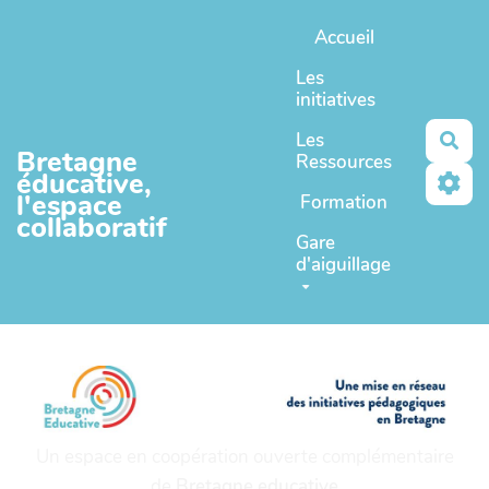
Aller au contenu principal
Accueil
Les
initiatives
Les
Rec
Bretagne
Ressources
éducative,
l'espace
Formation
collaboratif
Gare
d'aiguillage
Un espace en coopération ouverte complémentaire
de
Bretagne educative