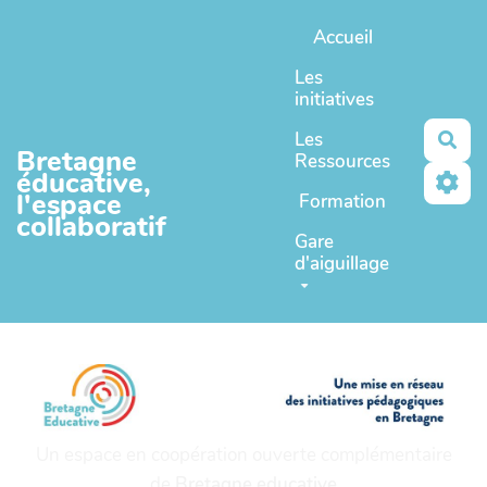
Aller au contenu principal
Accueil
Les
initiatives
Les
Rec
Bretagne
Ressources
éducative,
l'espace
Formation
collaboratif
Gare
d'aiguillage
Un espace en coopération ouverte complémentaire
de
Bretagne educative