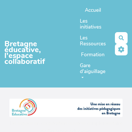
Aller au contenu principal
Accueil
Les
initiatives
Les
Rec
Bretagne
Ressources
éducative,
l'espace
Formation
collaboratif
Gare
d'aiguillage
Un espace en coopération ouverte complémentaire
de
Bretagne educative