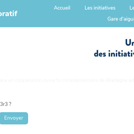
Accueil
Les initiatives
L
ratif
Gare d'aigu
ace en coopération ouverte complémentaire de
Bretagne ed
t3r3 ?
Envoyer