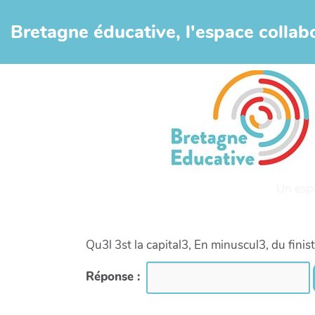
Aller au contenu principal
Bretagne éducative, l'espace collabo
Un esp
Qu3l 3st la capital3, En minuscul3, du finis
Réponse :