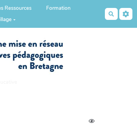
es Ressources
Formation
Recherch
illage
ucative