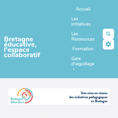
Aller au contenu principal
Accueil
Les
initiatives
Les
Rec
Bretagne
Ressources
éducative,
l'espace
Formation
collaboratif
Gare
d'aiguillage
Un espace en coopération ouverte complémentaire
de
Bretagne educative