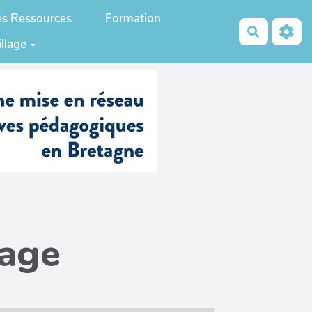
es Ressources
Formation
Recherch
illage
ucative
page