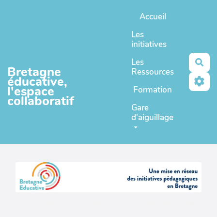
Aller au contenu principal
Accueil
Les
initiatives
Les
Rec
Bretagne
Ressources
éducative,
l'espace
Formation
collaboratif
Gare
d'aiguillage
Un espace en coopération ouverte complémentaire
de
Bretagne educative