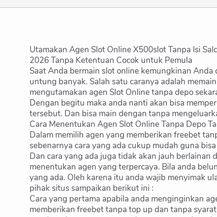
Utamakan Agen Slot Online X500slot Tanpa Isi Sal
2026 Tanpa Ketentuan Cocok untuk Pemula
Saat Anda bermain slot online kemungkinan Anda
untung banyak. Salah satu caranya adalah memai
mengutamakan agen Slot Online tanpa depo sekara
Dengan begitu maka anda nanti akan bisa memper
tersebut. Dan bisa main dengan tanpa mengeluark
Cara Menentukan Agen Slot Online Tanpa Depo T
Dalam memilih agen yang memberikan freebet tanp
sebenarnya cara yang ada cukup mudah guna bisa
Dan cara yang ada juga tidak akan jauh berlainan 
menentukan agen yang terpercaya. Bila anda belu
yang ada. Oleh karena itu anda wajib menyimak ul
pihak situs sampaikan berikut ini :
Cara yang pertama apabila anda menginginkan ag
memberikan freebet tanpa top up dan tanpa syarat