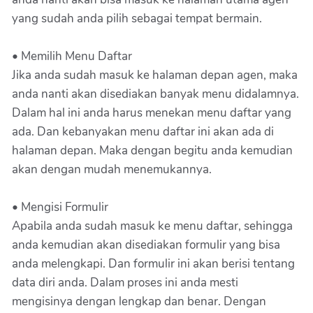
yang sudah anda pilih sebagai tempat bermain.
• Memilih Menu Daftar
Jika anda sudah masuk ke halaman depan agen, maka
anda nanti akan disediakan banyak menu didalamnya.
Dalam hal ini anda harus menekan menu daftar yang
ada. Dan kebanyakan menu daftar ini akan ada di
halaman depan. Maka dengan begitu anda kemudian
akan dengan mudah menemukannya.
• Mengisi Formulir
Apabila anda sudah masuk ke menu daftar, sehingga
anda kemudian akan disediakan formulir yang bisa
anda melengkapi. Dan formulir ini akan berisi tentang
data diri anda. Dalam proses ini anda mesti
mengisinya dengan lengkap dan benar. Dengan