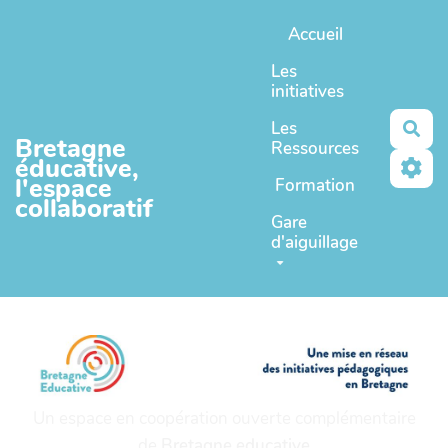
Aller au contenu principal
Accueil
Les
initiatives
Les
Rec
Bretagne
Ressources
éducative,
l'espace
Formation
collaboratif
Gare
d'aiguillage
Un espace en coopération ouverte complémentaire
de
Bretagne educative