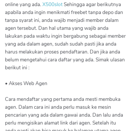
online yang ada.
X500slot
Sehingga agar berikutnya
apabila anda ingin menikmati freebet tanpa depo dan
tanpa syarat ini, anda wajib menjadi member dalam
agen tersebut. Dan hal utama yang wajib anda
lakukan pada waktu ingin bergabung sebagai member
yang ada dalam agen, sudah sudah pasti jika anda
harus melakukan proses pendaftaran. Dan jika anda
belum mengetahui cara daftar yang ada. Simak ulasan
berikut ini :
• Akses Web Agen
Cara mendaftar yang pertama anda mesti membuka
agen. Dalam cara ini anda perlu masuk ke mesin
pencarian yang ada dalam gawai anda. Dan lalu anda
perlu mengisikan alamat link dari agen. Setelah itu
anda nanti akan bisa masuk ke halaman utama agen