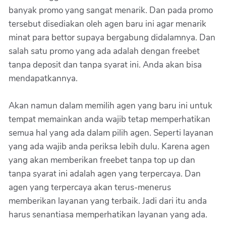
banyak promo yang sangat menarik. Dan pada promo
tersebut disediakan oleh agen baru ini agar menarik
minat para bettor supaya bergabung didalamnya. Dan
salah satu promo yang ada adalah dengan freebet
tanpa deposit dan tanpa syarat ini. Anda akan bisa
mendapatkannya.
Akan namun dalam memilih agen yang baru ini untuk
tempat memainkan anda wajib tetap memperhatikan
semua hal yang ada dalam pilih agen. Seperti layanan
yang ada wajib anda periksa lebih dulu. Karena agen
yang akan memberikan freebet tanpa top up dan
tanpa syarat ini adalah agen yang terpercaya. Dan
agen yang terpercaya akan terus-menerus
memberikan layanan yang terbaik. Jadi dari itu anda
harus senantiasa memperhatikan layanan yang ada.