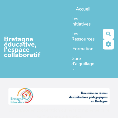
Aller au contenu principal
Accueil
Les
initiatives
Les
Rec
Bretagne
Ressources
éducative,
l'espace
Formation
collaboratif
Gare
d'aiguillage
Un espace en coopération ouverte complémentaire
de
Bretagne educative