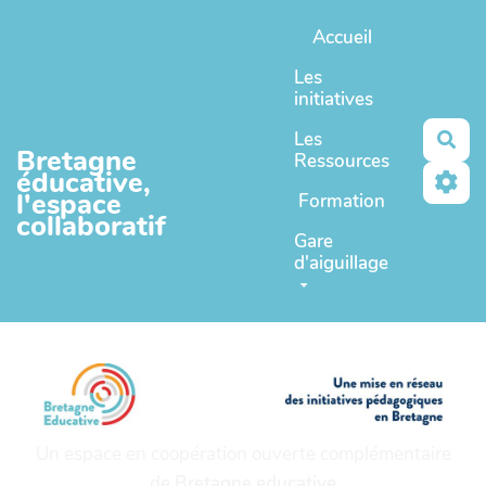
Aller au contenu principal
Accueil
Les
initiatives
Les
Rec
Bretagne
Ressources
éducative,
l'espace
Formation
collaboratif
Gare
d'aiguillage
Un espace en coopération ouverte complémentaire
de
Bretagne educative