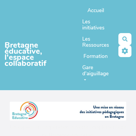
Aller au contenu principal
Accueil
Les
initiatives
Les
Rec
Bretagne
Ressources
éducative,
l'espace
Formation
collaboratif
Gare
d'aiguillage
Un espace en coopération ouverte complémentaire
de
Bretagne educative