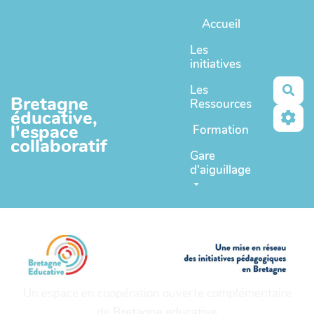
Aller au contenu principal
Accueil
Les
initiatives
Les
Rec
Bretagne
Ressources
éducative,
l'espace
Formation
collaboratif
Gare
d'aiguillage
Un espace en coopération ouverte complémentaire
de
Bretagne educative